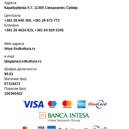
Адреса
Карађорђева 5-7, 11300 Смедерево, Србија
Централа
+381 26 640 360, +381 26 672 773
Благајна
+381 26 4624 815, +381 64 829 5345
Web адреса
https://sdkultura.rs
e-mail
blagajna@sdkultura.rs
Шифра делатности
90.01
Матични број
07318472
Порески број
100360422