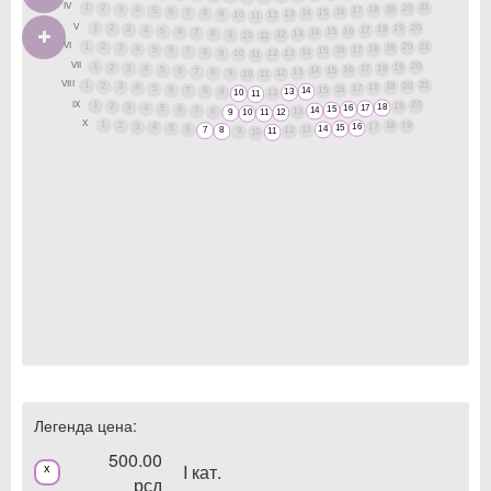
IV
1
21
2
20
3
19
4
18
5
17
6
16
7
15
8
14
9
13
10
12
11
V
1
20
2
19
3
18
4
17
5
16
6
15
7
14
8
13
9
12
10
11
VI
1
21
2
20
3
19
4
18
5
17
6
16
7
15
8
14
9
13
10
12
11
VII
1
20
2
19
3
18
4
17
5
16
6
14
15
7
8
13
9
12
10
11
VIII
1
21
2
20
3
19
4
18
5
17
6
16
7
15
8
14
9
13
10
12
11
IX
1
20
2
19
3
18
4
17
5
16
6
15
7
14
8
13
9
12
10
11
X
1
2
18
19
3
17
4
16
5
15
6
14
7
13
8
12
9
11
10
Легенда цена:
500.00
I кат.
x
рсд